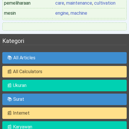
pemeliharaan
care
,
maintenance
,
cultivation
mesin
engine
,
machine
Kategori
📚 All Articles
📰 All Calculators
📰 Ukuran
📚 Surat
📰 Internet
📰 Karyawan