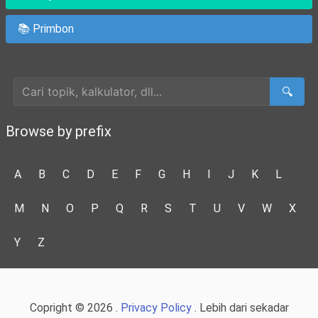
📚 Primbon
Cari Artikel
🔍
Browse by prefix
A
B
C
D
E
F
G
H
I
J
K
L
M
N
O
P
Q
R
S
T
U
V
W
X
Y
Z
Copright © 2026 .
Privacy Policy
. Lebih dari sekadar