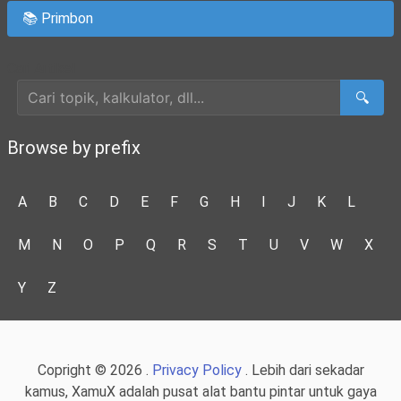
📚 Primbon
Cari Artikel
🔍
Browse by prefix
A
B
C
D
E
F
G
H
I
J
K
L
M
N
O
P
Q
R
S
T
U
V
W
X
Y
Z
Copright © 2026 .
Privacy Policy
. Lebih dari sekadar
kamus, XamuX adalah pusat alat bantu pintar untuk gaya