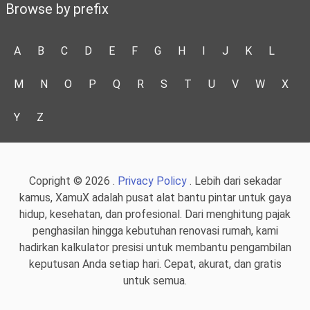
Browse by prefix
A
B
C
D
E
F
G
H
I
J
K
L
M
N
O
P
Q
R
S
T
U
V
W
X
Y
Z
Copright © 2026 .
Privacy Policy
. Lebih dari sekadar
kamus, XamuX adalah pusat alat bantu pintar untuk gaya
hidup, kesehatan, dan profesional. Dari menghitung pajak
penghasilan hingga kebutuhan renovasi rumah, kami
hadirkan kalkulator presisi untuk membantu pengambilan
keputusan Anda setiap hari. Cepat, akurat, dan gratis
untuk semua.