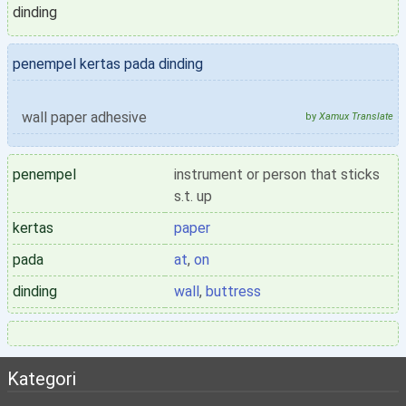
dinding
penempel kertas pada dinding
wall paper adhesive
by
Xamux Translate
penempel
instrument or person that sticks
s.t. up
kertas
paper
pada
at
,
on
dinding
wall
,
buttress
Kategori