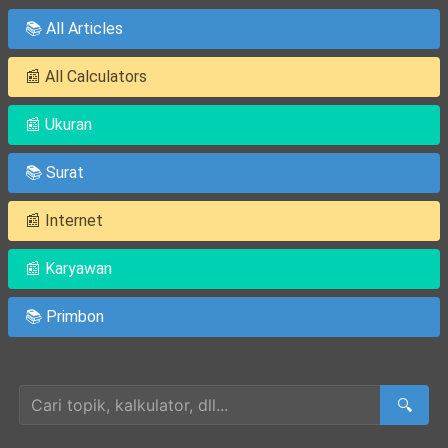
📚 All Articles
📰 All Calculators
📰 Ukuran
📚 Surat
📰 Internet
📰 Karyawan
📚 Primbon
Cari Artikel
🔍