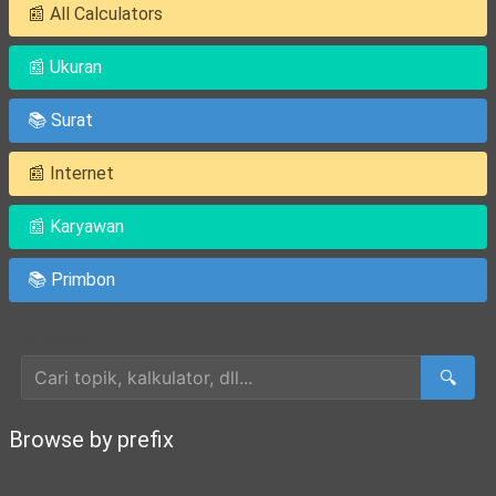
📰 All Calculators
📰 Ukuran
📚 Surat
📰 Internet
📰 Karyawan
📚 Primbon
Cari Artikel
🔍
Browse by prefix