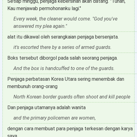
Setiap minggu, penjaga kebersihan akan datang. "Tuhan,
Kau menjawab permohonanku lagi."
Every week, the cleaner would come. "God you've
answered my plea again."
alat itu dikawal oleh serangkaian penjaga bersenjata.
it's escorted there by a series of armed guards.
Boks tersebut diborgol pada salah seorang penjaga.
And the box is handcuffed to one of the guards.
Penjaga perbatasan Korea Utara sering menembak dan
membunuh orang-orang
North Korean border guards often shoot and kill people
Dan penjaga utamanya adalah wanita
and the primary policemen are women,
dengan cara membuat para penjaga terkesan dengan karya
saya,