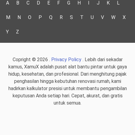
A
B
C
D
E
F
G
H
I
J
K
L
M
N
O
P
Q
R
S
T
U
V
W
X
Y
Z
Copright © 2026 .
Privacy Policy
. Lebih dari sekadar
kamus, XamuX adalah pusat alat bantu pintar untuk gaya
hidup, kesehatan, dan profesional. Dari menghitung pajak
penghasilan hingga kebutuhan renovasi rumah, kami
hadirkan kalkulator presisi untuk membantu pengambilan
keputusan Anda setiap hari. Cepat, akurat, dan gratis
untuk semua.