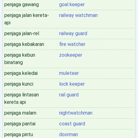
penjaga gawang
goal keeper
penjaga jalan kereta-
railway watchman
api
penjaga jalan-rel
railway guard
penjaga kebakaran
fire watcher
penjaga kebun
zookeeper
binatang
penjaga keledai
muleteer
penjaga kunci
lock keeper
penjaga lintasan
rail guard
kereta api
penjaga malam
nightwatchman
penjaga pantai
coast guard
penjaga pintu
doorman