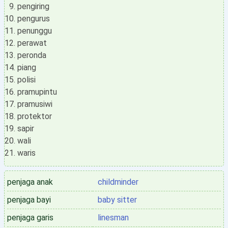
pengiring
pengurus
penunggu
perawat
peronda
piang
polisi
pramupintu
pramusiwi
protektor
sapir
wali
waris
penjaga anak
childminder
penjaga bayi
baby sitter
penjaga garis
linesman