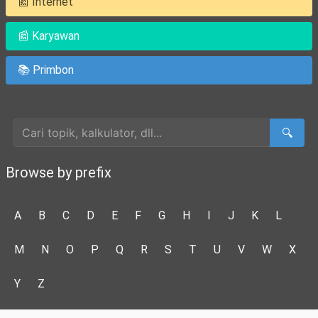
📰 Internet
📰 Karyawan
📚 Primbon
Cari Artikel
🔍
Browse by prefix
A
B
C
D
E
F
G
H
I
J
K
L
M
N
O
P
Q
R
S
T
U
V
W
X
Y
Z