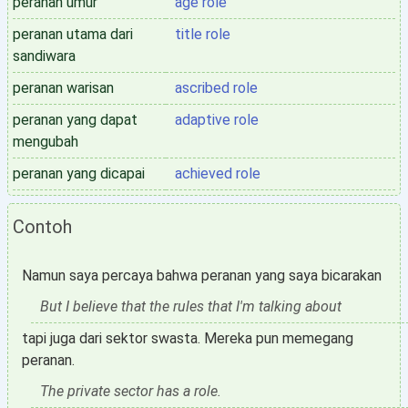
peranan umur
age role
peranan utama dari
title role
sandiwara
peranan warisan
ascribed role
peranan yang dapat
adaptive role
mengubah
peranan yang dicapai
achieved role
Contoh
Namun saya percaya bahwa peranan yang saya bicarakan
But I believe that the rules that I'm talking about
tapi juga dari sektor swasta. Mereka pun memegang
peranan.
The private sector has a role.