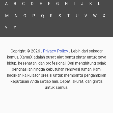
A
B
C
D
E
F
G
H
I
J
K
L
M
N
O
P
Q
R
S
T
U
V
W
X
Y
Z
Copright © 2026 .
Privacy Policy
. Lebih dari sekadar
kamus, XamuX adalah pusat alat bantu pintar untuk gaya
hidup, kesehatan, dan profesional. Dari menghitung pajak
penghasilan hingga kebutuhan renovasi rumah, kami
hadirkan kalkulator presisi untuk membantu pengambilan
keputusan Anda setiap hari. Cepat, akurat, dan gratis
untuk semua.