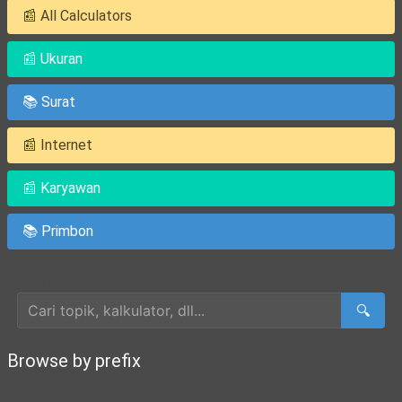
📰 All Calculators
📰 Ukuran
📚 Surat
📰 Internet
📰 Karyawan
📚 Primbon
Cari Artikel
🔍
Browse by prefix