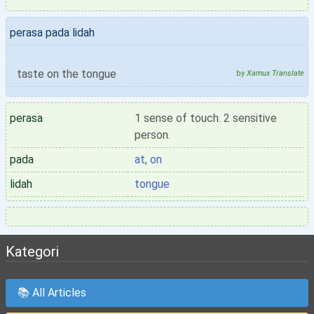
perasa pada lidah
taste on the tongue
by
Xamux Translate
perasa
1 sense of touch. 2 sensitive
person.
pada
at
,
on
lidah
tongue
Kategori
📚 All Articles