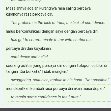
Masalahnya adalah kurangnya rasa saling percaya,
kurangnya rasa percaya diri,
The problem is the lack of trust, the lack of confidence,
harus berkomunikasi dengan saya dengan percaya diri.
has got to communicate to me with confidence.
percaya diri dan keyakinan.
confidence and belief.
seorang politisi yang percaya diri dengan telepon seluler di
tangan. Dia berkata,”Tidak mungkin.”
swaggering, politician, mobile in his hand. "Not possible."
mendapatkan kembali rasa percaya diri akan masa depan.'
to regain some confidence in the future."