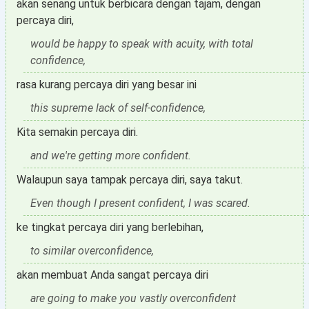
akan senang untuk berbicara dengan tajam, dengan
percaya diri,
would be happy to speak with acuity, with total
confidence,
rasa kurang percaya diri yang besar ini
this supreme lack of self-confidence,
Kita semakin percaya diri.
and we're getting more confident.
Walaupun saya tampak percaya diri, saya takut.
Even though I present confident, I was scared.
ke tingkat percaya diri yang berlebihan,
to similar overconfidence,
akan membuat Anda sangat percaya diri
are going to make you vastly overconfident