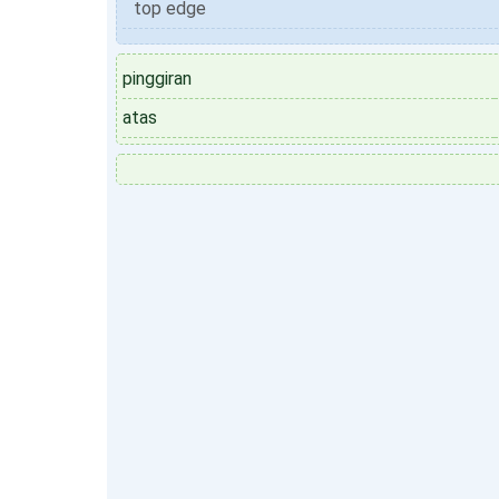
top edge
pinggiran
atas