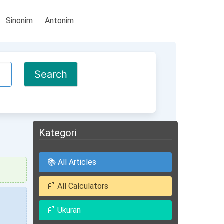
Sinonim
Antonim
Kategori
📚 All Articles
📰 All Calculators
📰 Ukuran