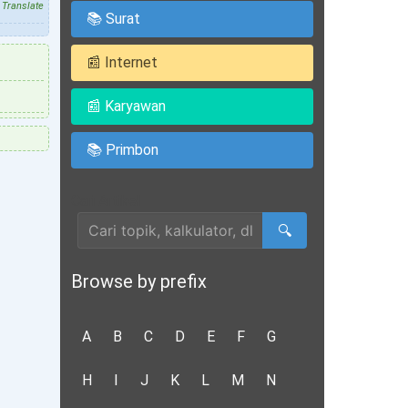
Translate
📚 Surat
📰 Internet
📰 Karyawan
📚 Primbon
Cari Artikel
🔍
Browse by prefix
A
B
C
D
E
F
G
H
I
J
K
L
M
N