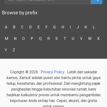
Browse by prefix
A
B
C
D
E
F
G
H
I
J
K
L
M
N
O
P
Q
R
S
T
U
V
W
X
Y
Z
Copright © 2026 .
Privacy Policy
. Lebih dari sekadar
kamus, XamuX adalah pusat alat bantu pintar untuk gaya
hidup, kesehatan, dan profesional. Dari menghitung pajak
penghasilan hingga kebutuhan renovasi rumah, kami
hadirkan kalkulator presisi untuk membantu pengambilan
keputusan Anda setiap hari. Cepat, akurat, dan gratis
untuk semua.