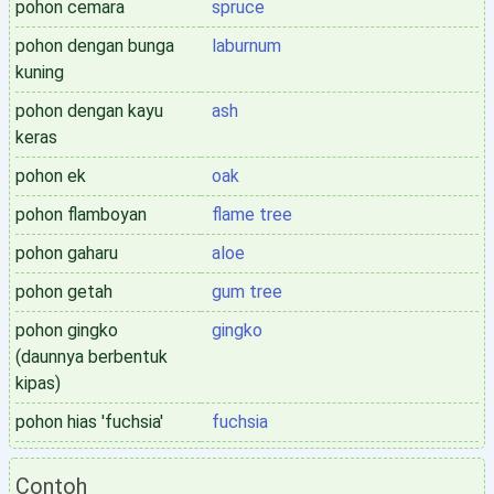
pohon cemara
spruce
pohon dengan bunga
laburnum
kuning
pohon dengan kayu
ash
keras
pohon ek
oak
pohon flamboyan
flame tree
pohon gaharu
aloe
pohon getah
gum tree
pohon gingko
gingko
(daunnya berbentuk
kipas)
pohon hias 'fuchsia'
fuchsia
Contoh