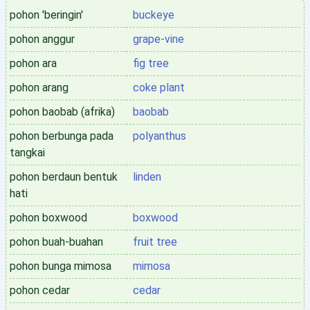
pohon 'beringin'
buckeye
pohon anggur
grape-vine
pohon ara
fig tree
pohon arang
coke plant
pohon baobab (afrika)
baobab
pohon berbunga pada
polyanthus
tangkai
pohon berdaun bentuk
linden
hati
pohon boxwood
boxwood
pohon buah-buahan
fruit tree
pohon bunga mimosa
mimosa
pohon cedar
cedar