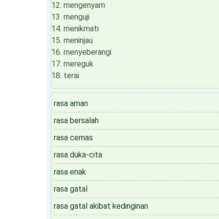
mengenyam
menguji
menikmati
meninjau
menyeberangi
mereguk
terai
rasa aman
rasa bersalah
rasa cemas
rasa duka-cita
rasa enak
rasa gatal
rasa gatal akibat kedinginan