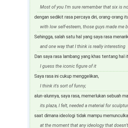
Most of you I'm sure remember that six is n
dengan sedikit rasa percaya diri, orang-orang 
with low self-esteem, those guys made me b
Sehingga, salah satu hal yang saya rasa menari
and one way that I think is really interesting
Dan saya rasa lambang yang khas tentang hal i
I guess the iconic figure of it
Saya rasa ini cukup menggelikan,
I think it's sort of funny;
alun-alunnya, saya rasa, memerlukan sebuah ma
its plaza, I felt, needed a material for sculptu
saat dimana ideologi tidak mampu memunculka
at the moment that any ideology that doesn'