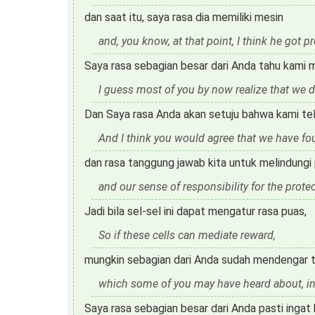
dan saat itu, saya rasa dia memiliki mesin
and, you know, at that point, I think he got 
Saya rasa sebagian besar dari Anda tahu kami me
I guess most of you by now realize that we d
Dan Saya rasa Anda akan setuju bahwa kami t
And I think you would agree that we have fo
dan rasa tanggung jawab kita untuk melindungi p
and our sense of responsibility for the prote
Jadi bila sel-sel ini dapat mengatur rasa puas,
So if these cells can mediate reward,
mungkin sebagian dari Anda sudah mendengar ten
which some of you may have heard about, in 
Saya rasa sebagian besar dari Anda pasti inga