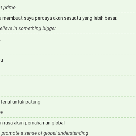
ot prime
itu membuat saya percaya akan sesuatu yang lebih besar.
elieve in something bigger.
k
tu
terial untuk patung
re
n rasa akan pemahaman global
t promote a sense of global understanding