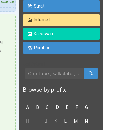
Translate
📚 Surat
📰 Internet
📰 Karyawan
i,
📚 Primbon
,
Cari Artikel
🔍
Browse by prefix
A
B
C
D
E
F
G
H
I
J
K
L
M
N