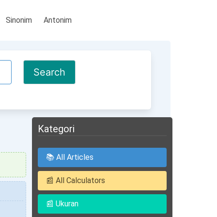
Sinonim
Antonim
Kategori
📚 All Articles
📰 All Calculators
📰 Ukuran