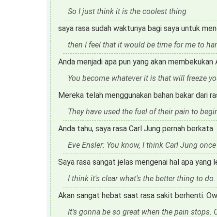
So I just think it is the coolest thing
saya rasa sudah waktunya bagi saya untuk me
then I feel that it would be time for me to h
Anda menjadi apa pun yang akan membekukan 
You become whatever it is that will freeze 
Mereka telah menggunakan bahan bakar dari ras
They have used the fuel of their pain to begin
Anda tahu, saya rasa Carl Jung pernah berkata
Eve Ensler: You know, I think Carl Jung once
Saya rasa sangat jelas mengenai hal apa yang l
I think it's clear what's the better thing to do.
Akan sangat hebat saat rasa sakit berhenti. Ow
It's gonna be so great when the pain stops. 