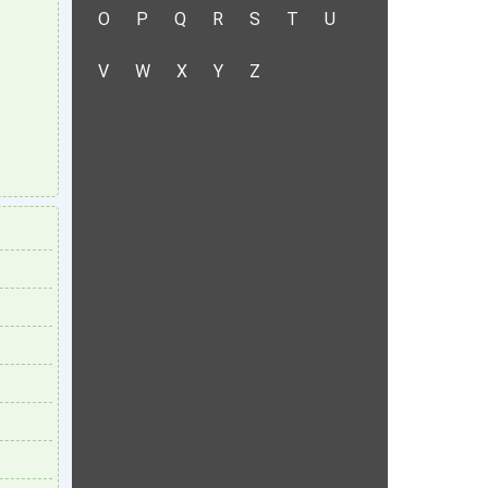
O
P
Q
R
S
T
U
V
W
X
Y
Z