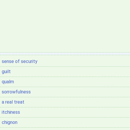
sense of security
guilt
qualm
sorrowfulness
a real treat
itchiness
chignon