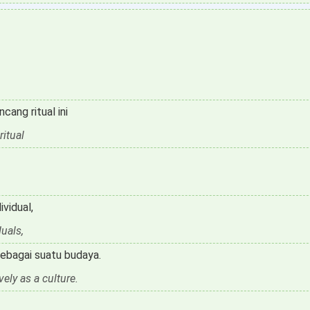
cang ritual ini
ritual
ividual,
duals,
sebagai suatu budaya.
vely as a culture.