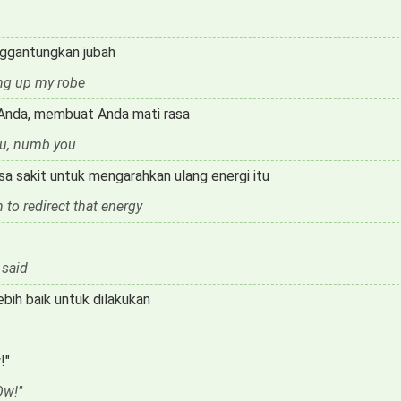
nggantungkan jubah
ang up my robe
Anda, membuat Anda mati rasa
you, numb you
a sakit untuk mengarahkan ulang energi itu
 to redirect that energy
 said
ebih baik untuk dilakukan
!"
Ow!"