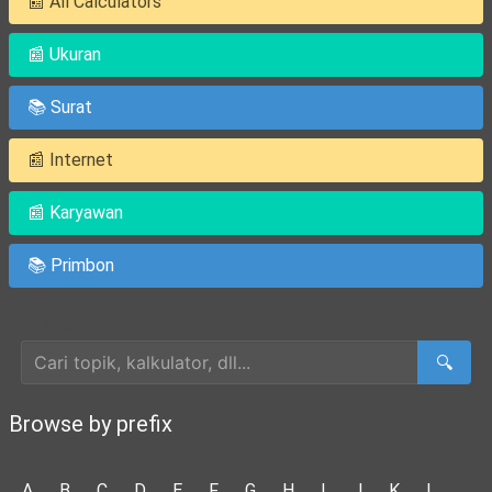
📰 All Calculators
📰 Ukuran
📚 Surat
📰 Internet
📰 Karyawan
📚 Primbon
Cari Artikel
🔍
Browse by prefix
A
B
C
D
E
F
G
H
I
J
K
L