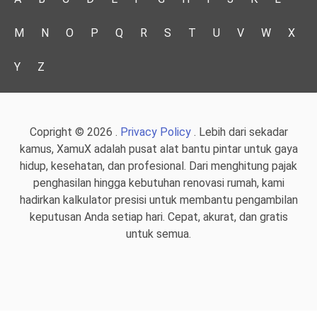
M
N
O
P
Q
R
S
T
U
V
W
X
Y
Z
Copright © 2026 .
Privacy Policy
. Lebih dari sekadar
kamus, XamuX adalah pusat alat bantu pintar untuk gaya
hidup, kesehatan, dan profesional. Dari menghitung pajak
penghasilan hingga kebutuhan renovasi rumah, kami
hadirkan kalkulator presisi untuk membantu pengambilan
keputusan Anda setiap hari. Cepat, akurat, dan gratis
untuk semua.