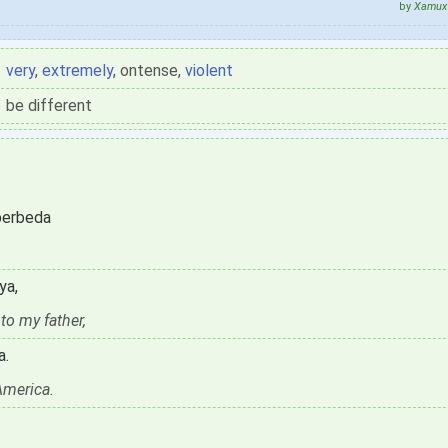
by
Xamux 
very
,
extremely
, ontense,
violent
be different
 berbeda
ya,
to my father,
a.
America.