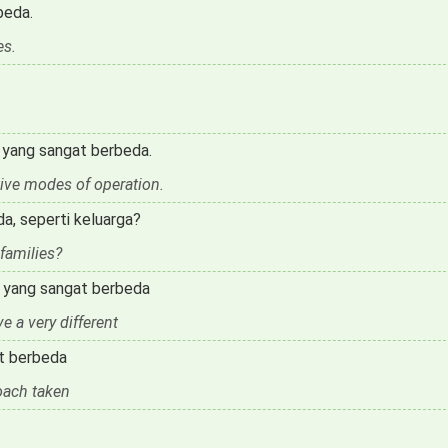
beda.
es.
i yang sangat berbeda.
tive modes of operation.
a, seperti keluarga?
 families?
si yang sangat berbeda
e a very different
t berbeda
roach taken