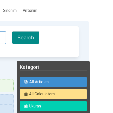
Sinonim
Antonim
Kategori
📚 All Articles
📰 All Calculators
📰 Ukuran