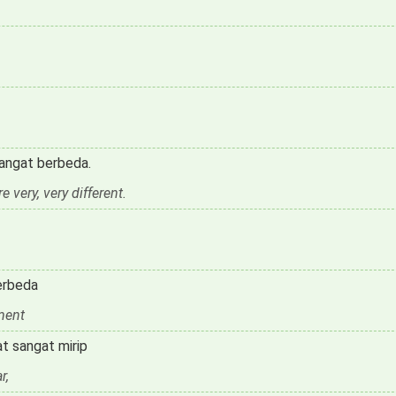
sangat berbeda.
 very, very different.
berbeda
nment
t sangat mirip
r,