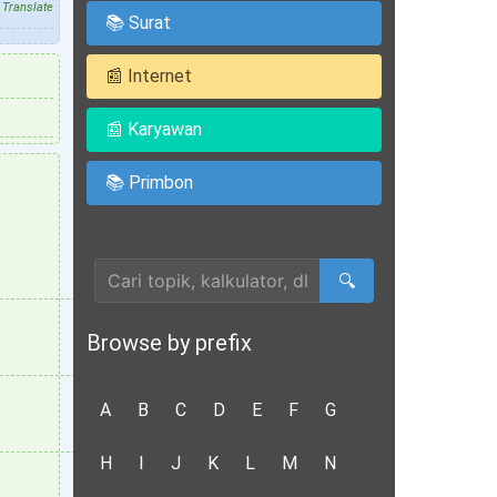
Translate
📚 Surat
📰 Internet
📰 Karyawan
📚 Primbon
Cari Artikel
🔍
Browse by prefix
A
B
C
D
E
F
G
H
I
J
K
L
M
N