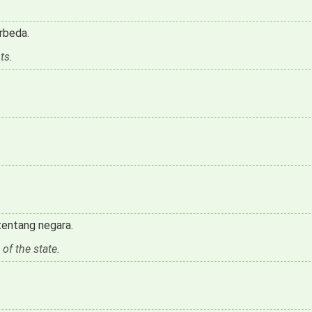
rbeda.
ts.
tentang negara.
 of the state.