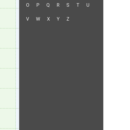
O
P
Q
R
S
T
U
V
W
X
Y
Z