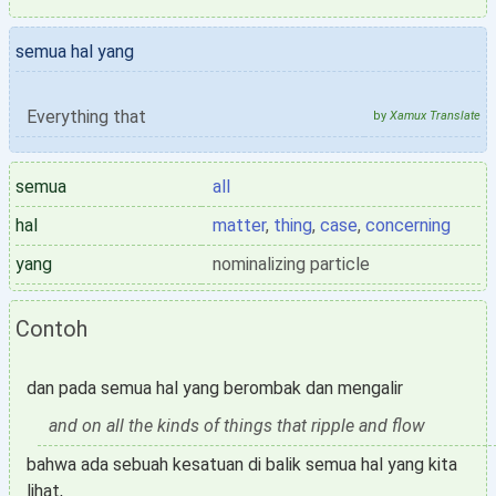
semua hal yang
Everything that
by
Xamux Translate
semua
all
hal
matter
,
thing
,
case
,
concerning
yang
nominalizing particle
Contoh
dan pada semua hal yang berombak dan mengalir
and on all the kinds of things that ripple and flow
bahwa ada sebuah kesatuan di balik semua hal yang kita
lihat,