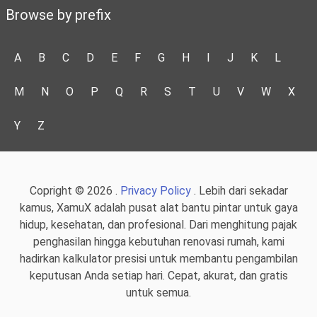
Browse by prefix
A
B
C
D
E
F
G
H
I
J
K
L
M
N
O
P
Q
R
S
T
U
V
W
X
Y
Z
Copright © 2026 .
Privacy Policy
. Lebih dari sekadar
kamus, XamuX adalah pusat alat bantu pintar untuk gaya
hidup, kesehatan, dan profesional. Dari menghitung pajak
penghasilan hingga kebutuhan renovasi rumah, kami
hadirkan kalkulator presisi untuk membantu pengambilan
keputusan Anda setiap hari. Cepat, akurat, dan gratis
untuk semua.