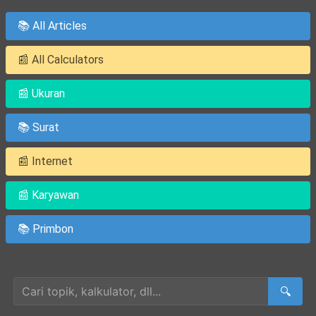
📚 All Articles
📰 All Calculators
📰 Ukuran
📚 Surat
📰 Internet
📰 Karyawan
📚 Primbon
Cari Artikel
🔍