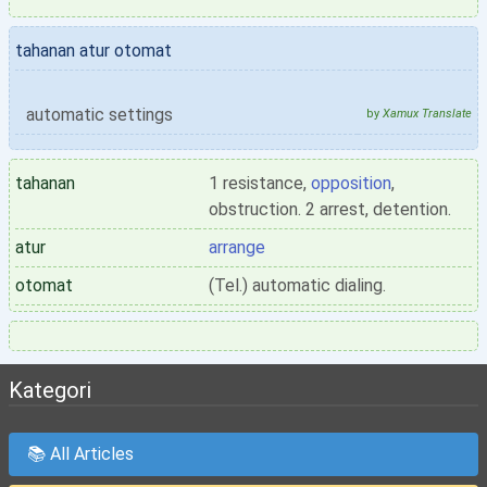
tahanan atur otomat
automatic settings
by
Xamux Translate
tahanan
1 resistance,
opposition
,
obstruction. 2 arrest, detention.
atur
arrange
otomat
(Tel.) automatic dialing.
Kategori
📚 All Articles