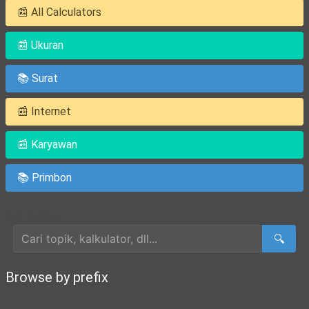
📰 All Calculators
📰 Ukuran
📚 Surat
📰 Internet
📰 Karyawan
📚 Primbon
Cari Artikel
🔍
Browse by prefix