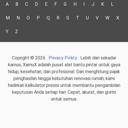
A
B
C
D
E
F
G
H
I
J
K
L
M
N
O
P
Q
R
S
T
U
V
W
X
Y
Z
Copright © 2026 .
Privacy Policy
. Lebih dari sekadar
kamus, XamuX adalah pusat alat bantu pintar untuk gaya
hidup, kesehatan, dan profesional. Dari menghitung pajak
penghasilan hingga kebutuhan renovasi rumah, kami
hadirkan kalkulator presisi untuk membantu pengambilan
keputusan Anda setiap hari. Cepat, akurat, dan gratis
untuk semua.