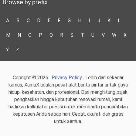
Browse by prefix
A
B
C
D
E
F
G
H
I
J
K
L
M
N
O
P
Q
R
S
T
U
V
W
X
Y
Z
Copright © 2026 .
Privacy Policy
. Lebih dari sekadar
kamus, XamuX adalah pusat alat bantu pintar untuk gaya
hidup, kesehatan, dan profesional. Dari menghitung pajak
penghasilan hingga kebutuhan renovasi rumah, kami
hadirkan kalkulator presisi untuk membantu pengambilan
keputusan Anda setiap hari. Cepat, akurat, dan gratis
untuk semua.