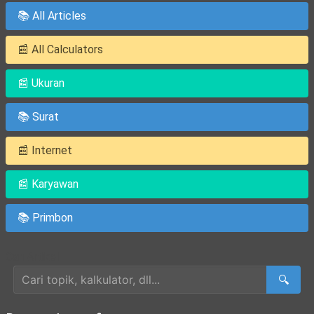
📚 All Articles
📰 All Calculators
📰 Ukuran
📚 Surat
📰 Internet
📰 Karyawan
📚 Primbon
Cari Artikel
🔍