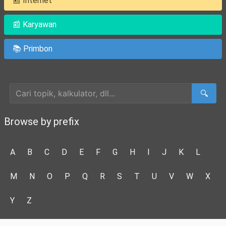
📰 Internet
📰 Karyawan
📚 Primbon
Cari Artikel
🔍
Browse by prefix
A
B
C
D
E
F
G
H
I
J
K
L
M
N
O
P
Q
R
S
T
U
V
W
X
Y
Z