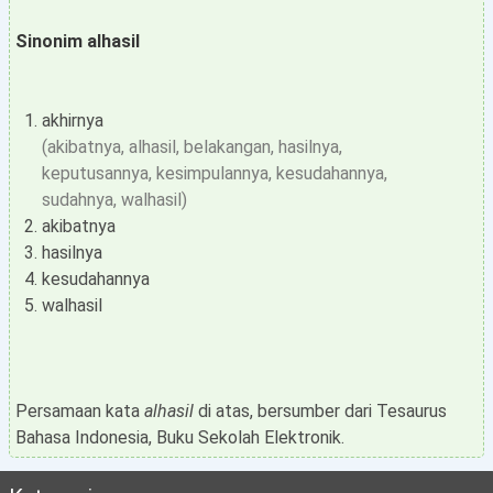
Sinonim alhasil
akhirnya
(akibatnya, alhasil, belakangan, hasilnya,
keputusannya, kesimpulannya, kesudahannya,
sudahnya, walhasil)
akibatnya
hasilnya
kesudahannya
walhasil
Persamaan kata
alhasil
di atas, bersumber dari Tesaurus
Bahasa Indonesia, Buku Sekolah Elektronik.