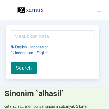
English - Indonesian
Indonesian - English
Sinonim `alhasil`
Kata
alhasil
, mempunyai sinonim sebanyak 5 kata.