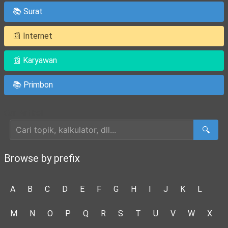
📚 Surat
📰 Internet
📰 Karyawan
📚 Primbon
Cari Artikel
🔍
Browse by prefix
A
B
C
D
E
F
G
H
I
J
K
L
M
N
O
P
Q
R
S
T
U
V
W
X