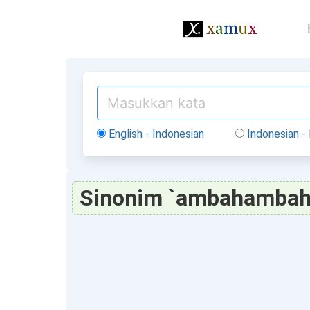
English - Indonesian
Indonesian - 
Sinonim `ambahambah