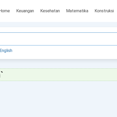
Home
Keuangan
Kesehatan
Matematika
Konstruksi
English
`