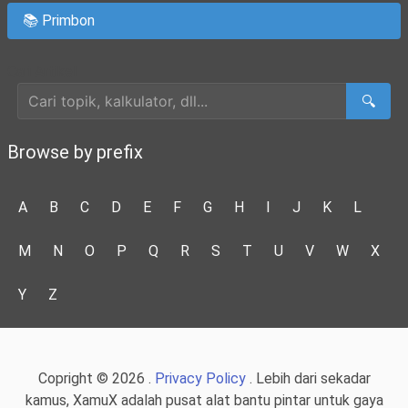
📚 Primbon
Cari Artikel
🔍
Browse by prefix
A
B
C
D
E
F
G
H
I
J
K
L
M
N
O
P
Q
R
S
T
U
V
W
X
Y
Z
Copright © 2026 .
Privacy Policy
. Lebih dari sekadar
kamus, XamuX adalah pusat alat bantu pintar untuk gaya