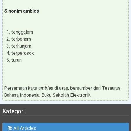
Sinonim ambles
tenggalam
terbenam
terhunjam
terperosok
turun
Persamaan kata
ambles
di atas, bersumber dari Tesaurus
Bahasa Indonesia, Buku Sekolah Elektronik.
Kategori
📚 All Articles