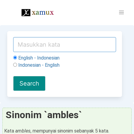
English - Indonesian
Indonesian - English
Sinonim `ambles`
Kata
ambles
, mempunyai sinonim sebanyak 5 kata.