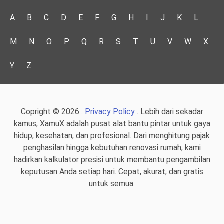
A
B
C
D
E
F
G
H
I
J
K
L
M
N
O
P
Q
R
S
T
U
V
W
X
Y
Z
Copright © 2026 .
Privacy Policy
. Lebih dari sekadar
kamus, XamuX adalah pusat alat bantu pintar untuk gaya
hidup, kesehatan, dan profesional. Dari menghitung pajak
penghasilan hingga kebutuhan renovasi rumah, kami
hadirkan kalkulator presisi untuk membantu pengambilan
keputusan Anda setiap hari. Cepat, akurat, dan gratis
untuk semua.