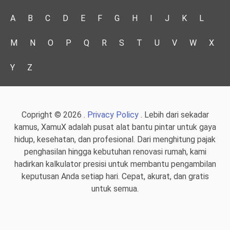
A
B
C
D
E
F
G
H
I
J
K
L
M
N
O
P
Q
R
S
T
U
V
W
X
Y
Z
Copright © 2026 .
Privacy Policy
. Lebih dari sekadar
kamus, XamuX adalah pusat alat bantu pintar untuk gaya
hidup, kesehatan, dan profesional. Dari menghitung pajak
penghasilan hingga kebutuhan renovasi rumah, kami
hadirkan kalkulator presisi untuk membantu pengambilan
keputusan Anda setiap hari. Cepat, akurat, dan gratis
untuk semua.