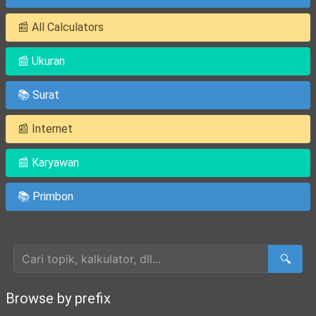
📰 All Calculators
📰 Ukuran
📚 Surat
📰 Internet
📰 Karyawan
📚 Primbon
Cari Artikel
🔍
Browse by prefix