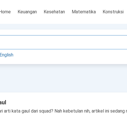
Home
Keuangan
Kesehatan
Matematika
Konstruksi
English
aul
arti kata gaul dari squad? Nah kebetulan nih, artikel ini sedan