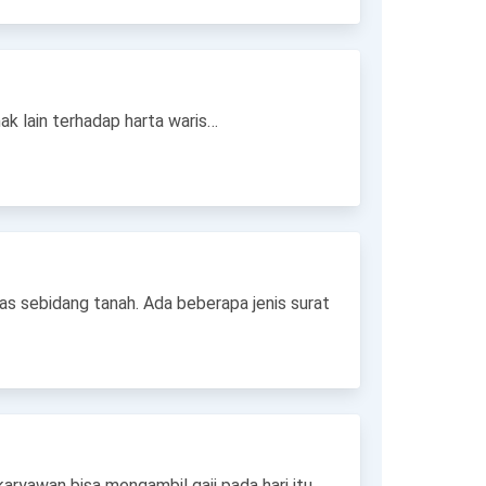
hak lain terhadap harta waris…
s sebidang tanah. Ada beberapa jenis surat
ryawan bisa mengambil gaji pada hari itu,