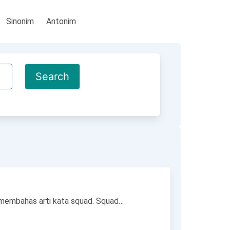
Sinonim
Antonim
g membahas arti kata squad. Squad…