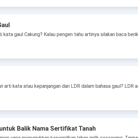
Gaul
i kata gaul Cakung? Kalau pengen tahu artinya silakan baca ber
 arti kata atau kepanjangan dari LDR dalam bahasa gaul? LDR ad
untuk Balik Nama Sertifikat Tanah
umen yang menunjukkan kepemilikan lahan milik seseorang. Tanpa 