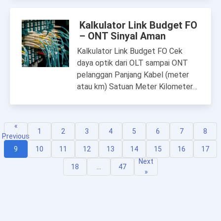
Kalkulator Link Budget FO
– ONT Sinyal Aman
Kalkulator Link Budget FO Cek
daya optik dari OLT sampai ONT
pelanggan Panjang Kabel (meter
atau km) Satuan Meter Kilometer…
«
1
2
3
4
5
6
7
8
Previous
9
10
11
12
13
14
15
16
17
Next
18
…
47
»