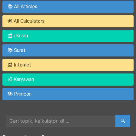
📚 All Articles
📰 All Calculators
📰 Ukuran
📚 Surat
📰 Internet
📰 Karyawan
📚 Primbon
Cari Artikel
🔍