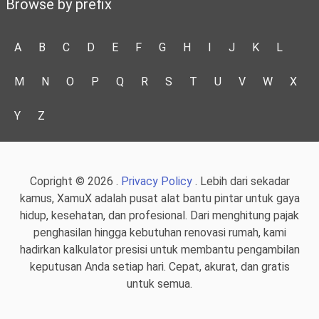
Browse by prefix
A
B
C
D
E
F
G
H
I
J
K
L
M
N
O
P
Q
R
S
T
U
V
W
X
Y
Z
Copright © 2026 .
Privacy Policy
. Lebih dari sekadar
kamus, XamuX adalah pusat alat bantu pintar untuk gaya
hidup, kesehatan, dan profesional. Dari menghitung pajak
penghasilan hingga kebutuhan renovasi rumah, kami
hadirkan kalkulator presisi untuk membantu pengambilan
keputusan Anda setiap hari. Cepat, akurat, dan gratis
untuk semua.