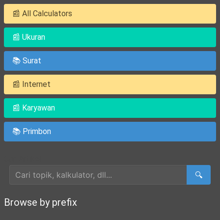
📰 All Calculators
📰 Ukuran
📚 Surat
📰 Internet
📰 Karyawan
📚 Primbon
Cari Artikel
🔍
Browse by prefix