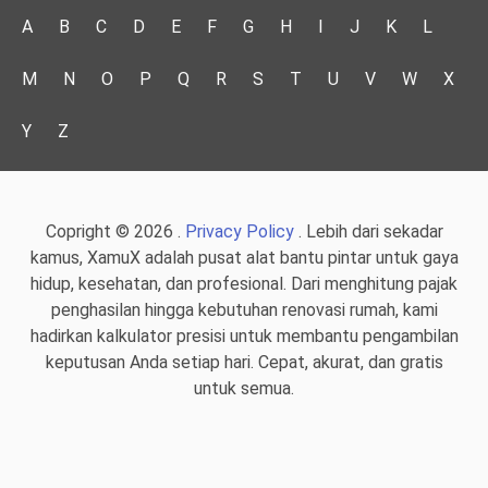
A
B
C
D
E
F
G
H
I
J
K
L
M
N
O
P
Q
R
S
T
U
V
W
X
Y
Z
Copright © 2026 .
Privacy Policy
. Lebih dari sekadar
kamus, XamuX adalah pusat alat bantu pintar untuk gaya
hidup, kesehatan, dan profesional. Dari menghitung pajak
penghasilan hingga kebutuhan renovasi rumah, kami
hadirkan kalkulator presisi untuk membantu pengambilan
keputusan Anda setiap hari. Cepat, akurat, dan gratis
untuk semua.