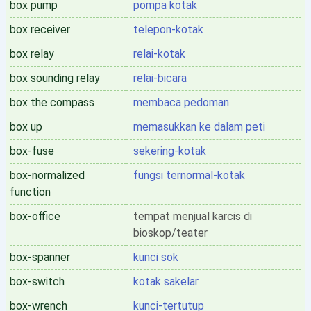
box pump
pompa kotak
box receiver
telepon-kotak
box relay
relai-kotak
box sounding relay
relai-bicara
box the compass
membaca pedoman
box up
memasukkan ke dalam peti
box-fuse
sekering-kotak
box-normalized
fungsi ternormal-kotak
function
box-office
tempat menjual karcis di
bioskop/teater
box-spanner
kunci sok
box-switch
kotak sakelar
box-wrench
kunci-tertutup