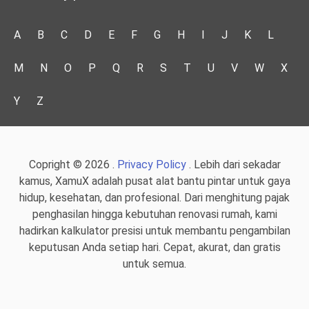
A
B
C
D
E
F
G
H
I
J
K
L
M
N
O
P
Q
R
S
T
U
V
W
X
Y
Z
Copright © 2026 .
Privacy Policy
. Lebih dari sekadar
kamus, XamuX adalah pusat alat bantu pintar untuk gaya
hidup, kesehatan, dan profesional. Dari menghitung pajak
penghasilan hingga kebutuhan renovasi rumah, kami
hadirkan kalkulator presisi untuk membantu pengambilan
keputusan Anda setiap hari. Cepat, akurat, dan gratis
untuk semua.