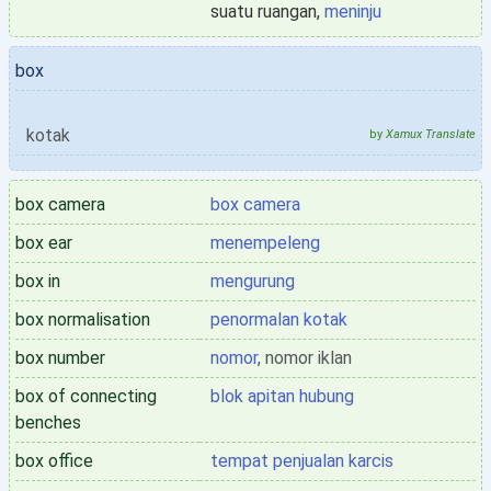
suatu ruangan,
meninju
box
kotak
by
Xamux Translate
box camera
box camera
box ear
menempeleng
box in
mengurung
box normalisation
penormalan kotak
box number
nomor
, nomor iklan
box of connecting
blok apitan hubung
benches
box office
tempat penjualan karcis