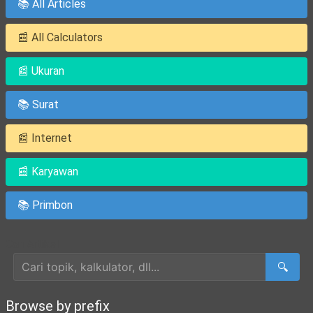
📚 All Articles
📰 All Calculators
📰 Ukuran
📚 Surat
📰 Internet
📰 Karyawan
📚 Primbon
Cari Artikel
🔍
Browse by prefix