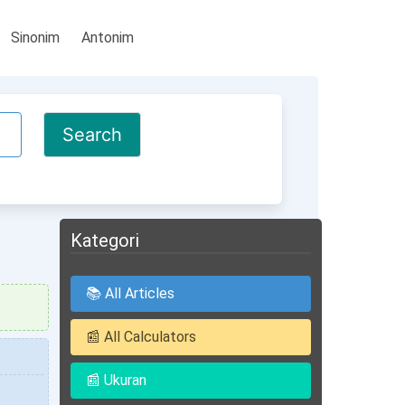
Sinonim
Antonim
Kategori
📚 All Articles
📰 All Calculators
📰 Ukuran