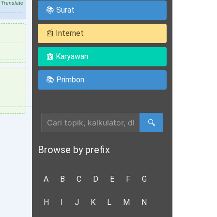
Translate
📚 Surat
📰 Internet
📰 Karyawan
📚 Primbon
Cari Artikel
🔍
Browse by prefix
A
B
C
D
E
F
G
H
I
J
K
L
M
N