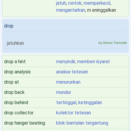
jatuh
,
rontok
,
memperkecil
,
mengantarkan
, m eninggalkan
drop
jatuhkan
by
Xamux Translate
drop a hint
menyindir
,
memberi isyarat
drop analysis
analisa-tetesan
drop at
menurunkan
drop back
mundur
drop behind
tertinggal
,
ketinggalan
drop collector
kolektor tetesan
drop hanger beating
blok-bantalan tergantung