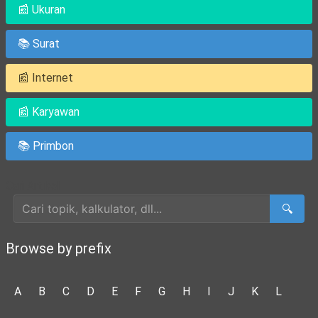
📰 Ukuran
📚 Surat
📰 Internet
📰 Karyawan
📚 Primbon
Cari Artikel
🔍
Browse by prefix
A
B
C
D
E
F
G
H
I
J
K
L