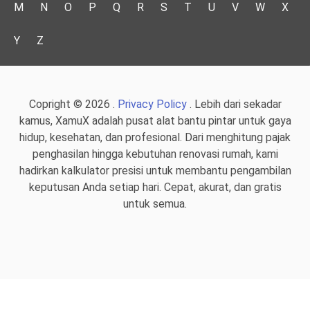
M
N
O
P
Q
R
S
T
U
V
W
X
Y
Z
Copright © 2026 .
Privacy Policy
. Lebih dari sekadar
kamus, XamuX adalah pusat alat bantu pintar untuk gaya
hidup, kesehatan, dan profesional. Dari menghitung pajak
penghasilan hingga kebutuhan renovasi rumah, kami
hadirkan kalkulator presisi untuk membantu pengambilan
keputusan Anda setiap hari. Cepat, akurat, dan gratis
untuk semua.