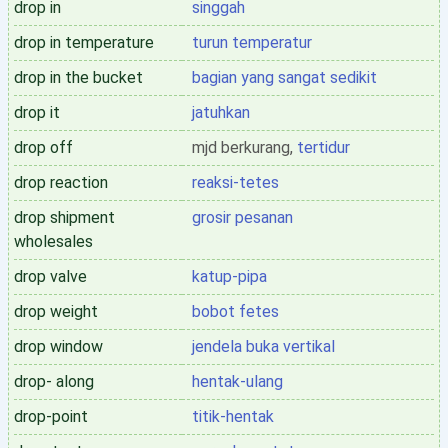
drop in
singgah
drop in temperature
turun temperatur
drop in the bucket
bagian yang sangat sedikit
drop it
jatuhkan
drop off
mjd berkurang,
tertidur
drop reaction
reaksi-tetes
drop shipment
grosir pesanan
wholesales
drop valve
katup-pipa
drop weight
bobot fetes
drop window
jendela buka vertikal
drop- along
hentak-ulang
drop-point
titik-hentak