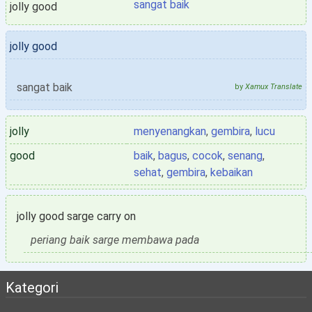
sangat baik
jolly good
jolly good
sangat baik
by
Xamux Translate
jolly
menyenangkan
,
gembira
,
lucu
good
baik
,
bagus
,
cocok
,
senang
,
sehat
,
gembira
,
kebaikan
jolly good sarge carry on
periang baik sarge membawa pada
Kategori