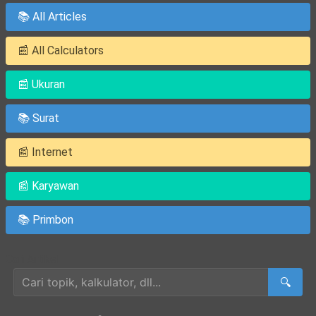
📚 All Articles
📰 All Calculators
📰 Ukuran
📚 Surat
📰 Internet
📰 Karyawan
📚 Primbon
Cari Artikel
🔍