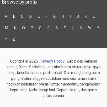
Browse by prefix
A
B
C
D
E
F
G
H
I
J
K
L
M
N
O
P
Q
R
S
T
U
V
W
X
Y
Z
Copright © 2026 .
Privacy Policy
. Lebih dari sekadar
kamus, XamuX adalah pusat alat bantu pintar untuk gaya
hidup, kesehatan, dan profesional. Dari menghitung pajak
penghasilan hingga kebutuhan renovasi rumah, kami
hadirkan kalkulator presisi untuk membantu pengambilan
keputusan Anda setiap hari. Cepat, akurat, dan gratis
untuk semua.