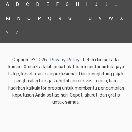
A
B
C
D
E
F
G
H
I
J
K
L
M
N
O
P
Q
R
S
T
U
V
W
X
Y
Z
Copright © 2026 .
Privacy Policy
. Lebih dari sekadar
kamus, XamuX adalah pusat alat bantu pintar untuk gaya
hidup, kesehatan, dan profesional. Dari menghitung pajak
penghasilan hingga kebutuhan renovasi rumah, kami
hadirkan kalkulator presisi untuk membantu pengambilan
keputusan Anda setiap hari. Cepat, akurat, dan gratis
untuk semua.