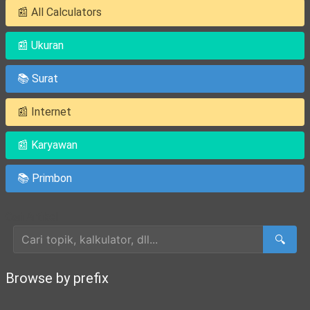
📰 All Calculators
📰 Ukuran
📚 Surat
📰 Internet
📰 Karyawan
📚 Primbon
Cari Artikel
🔍
Browse by prefix