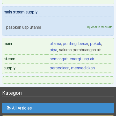
main steam supply
pasokan uap utama
by
Xamux Translate
main
utama
,
penting
,
besar
,
pokok
,
pipa
, saluran pembuangan air
steam
semangat
,
energi
,
uap air
supply
persediaan
,
menyediakan
Kategori
📚 All Articles