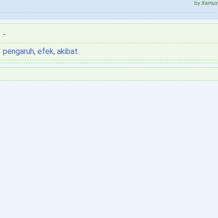
by
Xamux 
-
pengaruh
,
efek
,
akibat