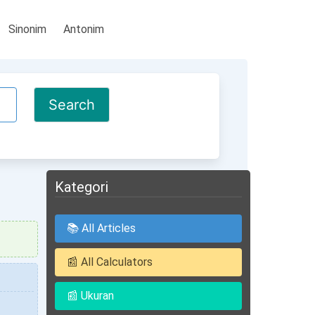
Sinonim
Antonim
Kategori
📚 All Articles
📰 All Calculators
📰 Ukuran