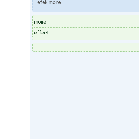
efek moire
moire
effect