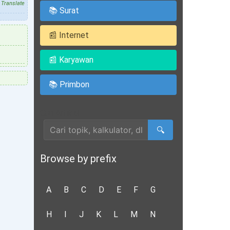
Translate
📚 Surat
📰 Internet
📰 Karyawan
📚 Primbon
Cari Artikel
🔍
Browse by prefix
A
B
C
D
E
F
G
H
I
J
K
L
M
N