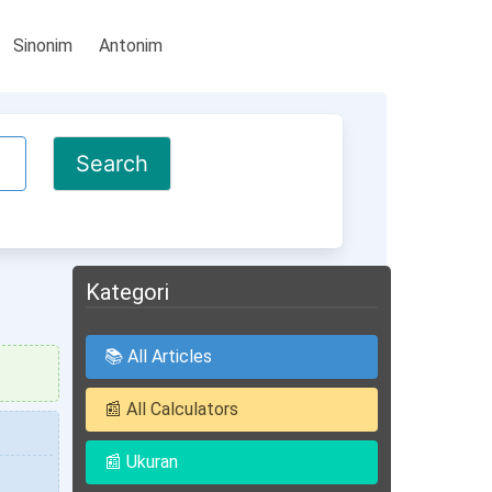
Sinonim
Antonim
Kategori
📚 All Articles
📰 All Calculators
📰 Ukuran