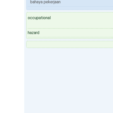
bahaya pekerjaan
occupational
hazard