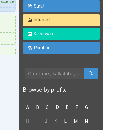
Translate
📚 Surat
📰 Internet
📰 Karyawan
📚 Primbon
Cari Artikel
🔍
Browse by prefix
A
B
C
D
E
F
G
H
I
J
K
L
M
N