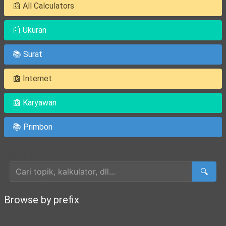
📰 All Calculators
📰 Ukuran
📚 Surat
📰 Internet
📰 Karyawan
📚 Primbon
Cari Artikel
🔍
Browse by prefix