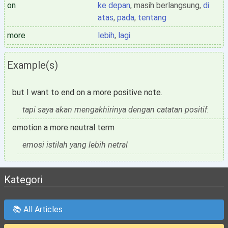
on
ke depan
, masih berlangsung,
di
atas
,
pada
,
tentang
more
lebih
,
lagi
Example(s)
but I want to end on a more positive note.
tapi saya akan mengakhirinya dengan catatan positif.
emotion a more neutral term
emosi istilah yang lebih netral
Kategori
📚 All Articles