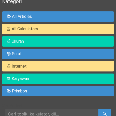
Kategori
📚 All Articles
📰 All Calculators
📰 Ukuran
📚 Surat
📰 Internet
📰 Karyawan
📚 Primbon
Cari Artikel
🔍