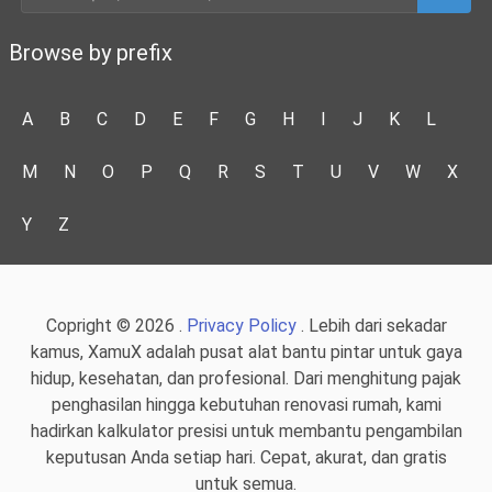
Browse by prefix
A
B
C
D
E
F
G
H
I
J
K
L
M
N
O
P
Q
R
S
T
U
V
W
X
Y
Z
Copright © 2026 .
Privacy Policy
. Lebih dari sekadar
kamus, XamuX adalah pusat alat bantu pintar untuk gaya
hidup, kesehatan, dan profesional. Dari menghitung pajak
penghasilan hingga kebutuhan renovasi rumah, kami
hadirkan kalkulator presisi untuk membantu pengambilan
keputusan Anda setiap hari. Cepat, akurat, dan gratis
untuk semua.