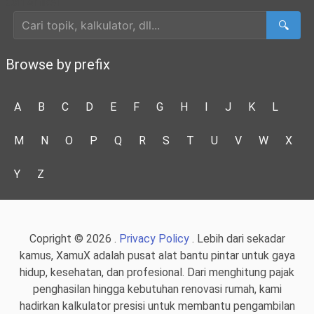
Cari Artikel
🔍
Browse by prefix
A
B
C
D
E
F
G
H
I
J
K
L
M
N
O
P
Q
R
S
T
U
V
W
X
Y
Z
Copright © 2026 .
Privacy Policy
. Lebih dari sekadar
kamus, XamuX adalah pusat alat bantu pintar untuk gaya
hidup, kesehatan, dan profesional. Dari menghitung pajak
penghasilan hingga kebutuhan renovasi rumah, kami
hadirkan kalkulator presisi untuk membantu pengambilan