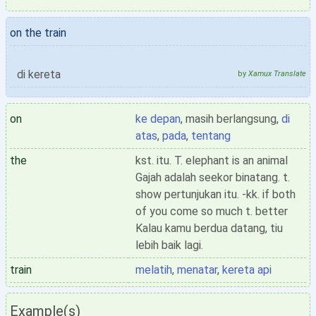
on the train
di kereta
by
Xamux Translate
on
ke depan
, masih berlangsung,
di
atas
,
pada
,
tentang
the
kst. itu. T. elephant is an animal
Gajah adalah seekor binatang. t.
show pertunjukan itu. -kk. if both
of you come so much t. better
Kalau kamu berdua datang, tiu
lebih baik lagi.
train
melatih
,
menatar
,
kereta api
Example(s)