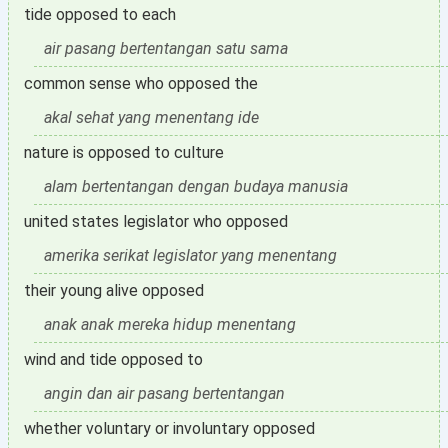
tide opposed to each
air pasang bertentangan satu sama
common sense who opposed the
akal sehat yang menentang ide
nature is opposed to culture
alam bertentangan dengan budaya manusia
united states legislator who opposed
amerika serikat legislator yang menentang
their young alive opposed
anak anak mereka hidup menentang
wind and tide opposed to
angin dan air pasang bertentangan
whether voluntary or involuntary opposed