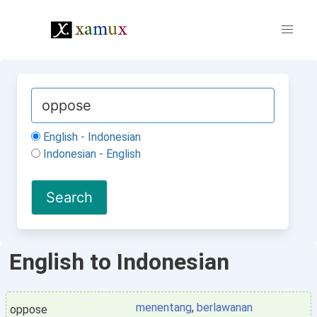
English - Indonesian
Indonesian - English
English to Indonesian
menentang
,
berlawanan
oppose