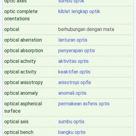
optic axes
sumbu optik
optic complete
kiblat lengkap optik
orientations
optical
berhubungan dengan mata
optical aberration
lanturan optis
optical absorption
penyerapan optis
optical achvity
aktivitas optis
optical activity
keaktifan optis
optical anisotropy
anisotropi opfis
optical anomaly
anomali optis
optical aspherical
permakean asferis optis
surface
optical axis
sumbu optis
optical bench
bangku optis