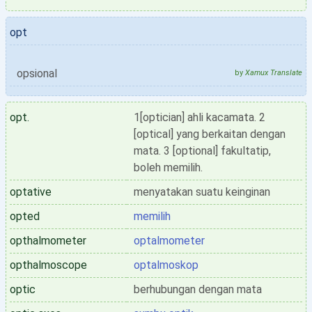
opt
opsional
by
Xamux Translate
opt.
1[optician] ahli kacamata. 2
[optical] yang berkaitan dengan
mata. 3 [optional] fakultatip,
boleh memilih.
optative
menyatakan suatu keinginan
opted
memilih
opthalmometer
optalmometer
opthalmoscope
optalmoskop
optic
berhubungan dengan mata