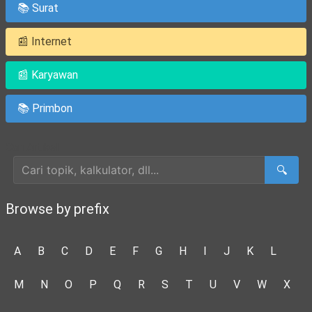
📚 Surat
📰 Internet
📰 Karyawan
📚 Primbon
Cari Artikel
🔍
Browse by prefix
A
B
C
D
E
F
G
H
I
J
K
L
M
N
O
P
Q
R
S
T
U
V
W
X