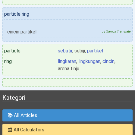
particle ring
cincin partikel
by
Xamux Translate
particle
sebutir
, sebiji,
partikel
ring
lingkaran
,
lingkungan
,
cincin
,
arena tinju
Kategori
📚 All Articles
📰 All Calculators