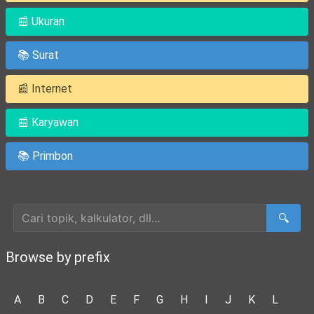
📰 Ukuran
📚 Surat
📰 Internet
📰 Karyawan
📚 Primbon
Cari Artikel
🔍
Browse by prefix
A
B
C
D
E
F
G
H
I
J
K
L