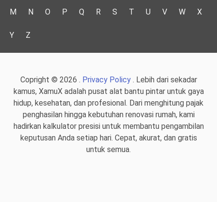
M
N
O
P
Q
R
S
T
U
V
W
X
Y
Z
Copright © 2026 .
Privacy Policy
. Lebih dari sekadar
kamus, XamuX adalah pusat alat bantu pintar untuk gaya
hidup, kesehatan, dan profesional. Dari menghitung pajak
penghasilan hingga kebutuhan renovasi rumah, kami
hadirkan kalkulator presisi untuk membantu pengambilan
keputusan Anda setiap hari. Cepat, akurat, dan gratis
untuk semua.