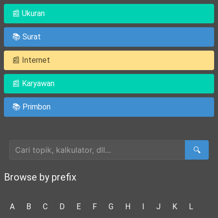
📰 Ukuran
📚 Surat
📰 Internet
📰 Karyawan
📚 Primbon
Cari Artikel
🔍
Browse by prefix
A
B
C
D
E
F
G
H
I
J
K
L