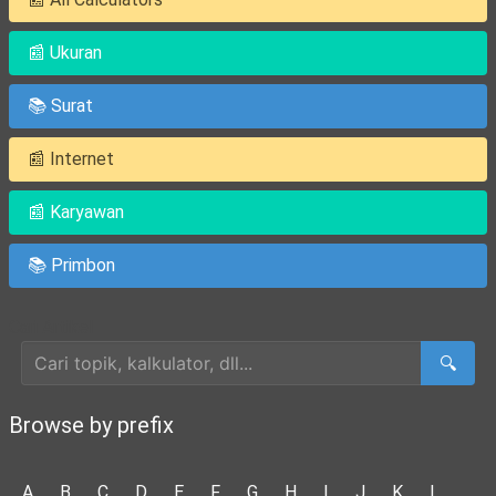
📰 Ukuran
📚 Surat
📰 Internet
📰 Karyawan
📚 Primbon
Cari Artikel
🔍
Browse by prefix
A
B
C
D
E
F
G
H
I
J
K
L