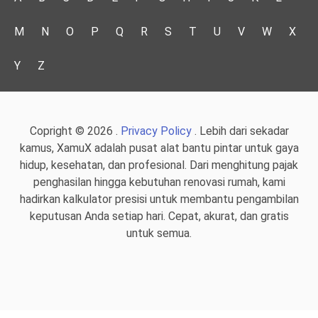
M
N
O
P
Q
R
S
T
U
V
W
X
Y
Z
Copright © 2026 .
Privacy Policy
. Lebih dari sekadar
kamus, XamuX adalah pusat alat bantu pintar untuk gaya
hidup, kesehatan, dan profesional. Dari menghitung pajak
penghasilan hingga kebutuhan renovasi rumah, kami
hadirkan kalkulator presisi untuk membantu pengambilan
keputusan Anda setiap hari. Cepat, akurat, dan gratis
untuk semua.