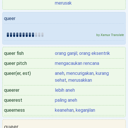
merusak
queer
by
Xamux Translate
queer fish
orang ganjil; orang eksentrik
queer pitch
mengacaukan rencana
queer(er, est)
aneh
,
mencurigakan
,
kurang
sehat
,
merusakkan
queerer
lebih aneh
queerest
paling aneh
queerness
keanehan
,
keganjilan
queer