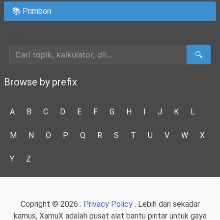
📚 Primbon
Cari Artikel
🔍
Browse by prefix
A
B
C
D
E
F
G
H
I
J
K
L
M
N
O
P
Q
R
S
T
U
V
W
X
Y
Z
Copright © 2026 .
Privacy Policy
. Lebih dari sekadar
kamus, XamuX adalah pusat alat bantu pintar untuk gaya