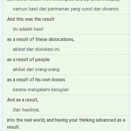
namun hasil dari permainan yang rumit dan dinamis
And this was the result
Ini adalah hasil
as a result of these dislocations,
akibat dari dislokasi ini,
as a result of people
akibat dari orang-orang
as a result of his own losses
karena mengalami kerugian
And as a result,
Dan hasilnya,
into the real world, and having your thinking advanced as a
result.