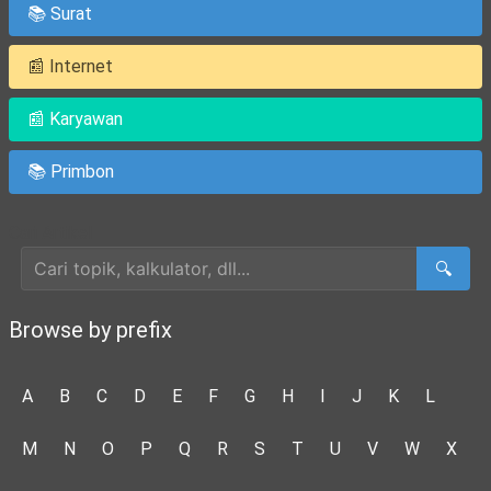
📚 Surat
📰 Internet
📰 Karyawan
📚 Primbon
Cari Artikel
🔍
Browse by prefix
A
B
C
D
E
F
G
H
I
J
K
L
M
N
O
P
Q
R
S
T
U
V
W
X