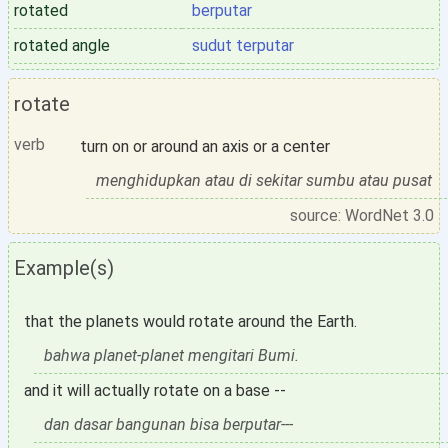
rotated
berputar
rotated angle
sudut terputar
rotate
verb
turn on or around an axis or a center
menghidupkan atau di sekitar sumbu atau pusat
source: WordNet 3.0
Example(s)
that the planets would rotate around the Earth.
bahwa planet-planet mengitari Bumi.
and it will actually rotate on a base --
dan dasar bangunan bisa berputar---