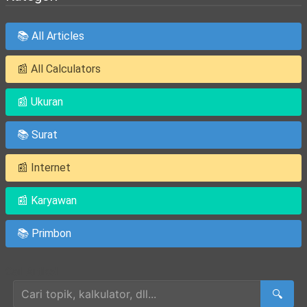
📚 All Articles
📰 All Calculators
📰 Ukuran
📚 Surat
📰 Internet
📰 Karyawan
📚 Primbon
Cari Artikel
🔍