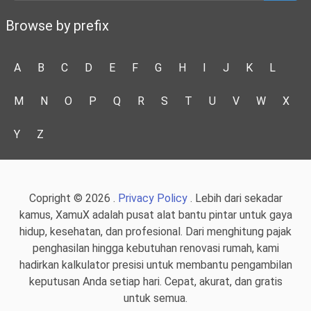
Browse by prefix
A
B
C
D
E
F
G
H
I
J
K
L
M
N
O
P
Q
R
S
T
U
V
W
X
Y
Z
Copright © 2026 .
Privacy Policy
. Lebih dari sekadar
kamus, XamuX adalah pusat alat bantu pintar untuk gaya
hidup, kesehatan, dan profesional. Dari menghitung pajak
penghasilan hingga kebutuhan renovasi rumah, kami
hadirkan kalkulator presisi untuk membantu pengambilan
keputusan Anda setiap hari. Cepat, akurat, dan gratis
untuk semua.