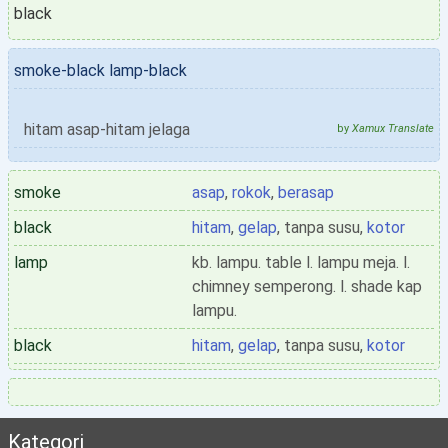
black
smoke-black lamp-black
hitam asap-hitam jelaga
by
Xamux Translate
smoke
asap
,
rokok
,
berasap
black
hitam
,
gelap
, tanpa susu,
kotor
lamp
kb. lampu. table l. lampu meja. l.
chimney semperong. l. shade kap
lampu.
black
hitam
,
gelap
, tanpa susu,
kotor
Kategori