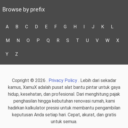
Browse by prefix
A
B
C
D
E
F
G
H
I
J
K
L
M
N
O
P
Q
R
S
T
U
V
W
X
Y
Z
Copright © 2026 .
Privacy Policy
. Lebih dari sekadar
kamus, XamuX adalah pusat alat bantu pintar untuk gaya
hidup, kesehatan, dan profesional. Dari menghitung pajak
penghasilan hingga kebutuhan renovasi rumah, kami
hadirkan kalkulator presisi untuk membantu pengambilan
keputusan Anda setiap hari. Cepat, akurat, dan gratis
untuk semua.