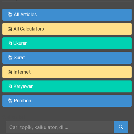
📚 All Articles
📰 All Calculators
📰 Ukuran
📚 Surat
📰 Internet
📰 Karyawan
📚 Primbon
Cari Artikel
🔍