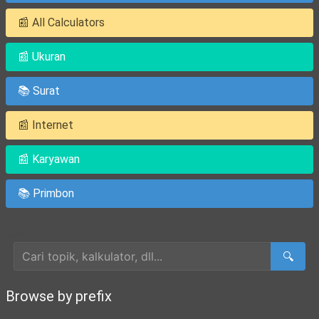
📰 All Calculators
📰 Ukuran
📚 Surat
📰 Internet
📰 Karyawan
📚 Primbon
Cari Artikel
🔍
Browse by prefix