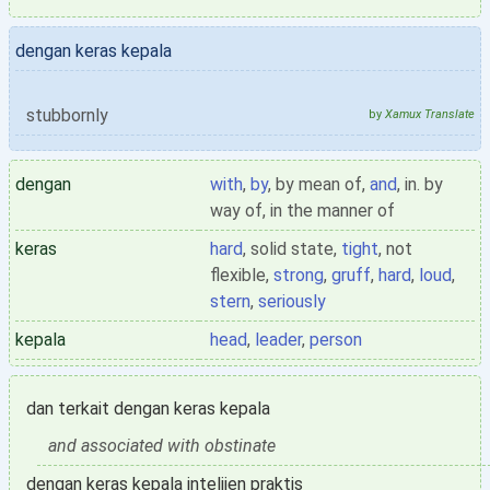
dengan keras kepala
stubbornly
by
Xamux Translate
dengan
with
,
by
, by mean of,
and
, in. by
way of, in the manner of
keras
hard
, solid state,
tight
, not
flexible,
strong
,
gruff
,
hard
,
loud
,
stern
,
seriously
kepala
head
,
leader
,
person
dan terkait dengan keras kepala
and associated with obstinate
dengan keras kepala intelijen praktis