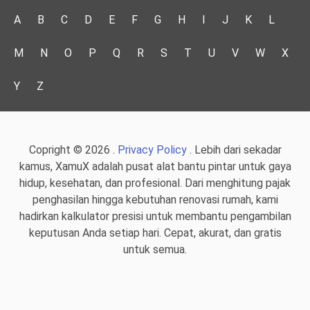
A
B
C
D
E
F
G
H
I
J
K
L
M
N
O
P
Q
R
S
T
U
V
W
X
Y
Z
Copright © 2026 .
Privacy Policy
. Lebih dari sekadar
kamus, XamuX adalah pusat alat bantu pintar untuk gaya
hidup, kesehatan, dan profesional. Dari menghitung pajak
penghasilan hingga kebutuhan renovasi rumah, kami
hadirkan kalkulator presisi untuk membantu pengambilan
keputusan Anda setiap hari. Cepat, akurat, dan gratis
untuk semua.