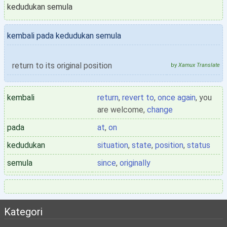
kedudukan semula
kembali pada kedudukan semula
return to its original position
by
Xamux Translate
kembali
return
,
revert to
,
once again
, you
are welcome,
change
pada
at
,
on
kedudukan
situation
,
state
,
position
,
status
semula
since
,
originally
Kategori