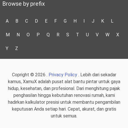
Browse by prefix
A
B
C
D
E
F
G
H
I
J
K
L
M
N
O
P
Q
R
S
T
U
V
W
X
Y
Z
Copright © 2026 .
Privacy Policy
. Lebih dari sekadar
kamus, XamuX adalah pusat alat bantu pintar untuk gaya
hidup, kesehatan, dan profesional. Dari menghitung pajak
penghasilan hingga kebutuhan renovasi rumah, kami
hadirkan kalkulator presisi untuk membantu pengambilan
keputusan Anda setiap hari. Cepat, akurat, dan gratis
untuk semua.