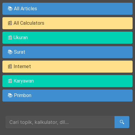
📚 All Articles
📰 All Calculators
📰 Ukuran
📚 Surat
📰 Internet
📰 Karyawan
📚 Primbon
Cari Artikel
🔍