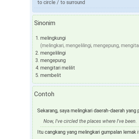
to circle / to surround
Sinonim
melingkungi
(melingkari, mengelilingi, mengepung, mengita
mengelilingi
mengepung
mengitari melilit
membelit
Contoh
Sekarang, saya melingkari daerah-daerah yang p
Now, I've circled the places where I've been.
Itu cangkang yang melingkari gumpalan lemak i