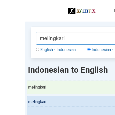
English - Indonesian
Indonesian - 
Indonesian to English
melingkari
melingkari