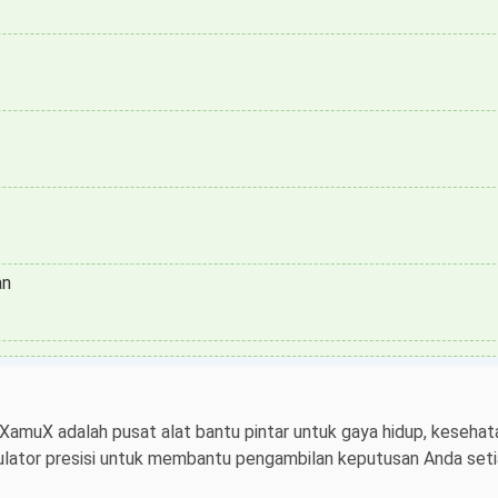
an
 XamuX adalah pusat alat bantu pintar untuk gaya hidup, kesehata
ulator presisi untuk membantu pengambilan keputusan Anda setiap