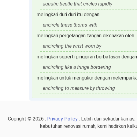
aquatic beetle that circles rapidly
melingkari duri duri itu dengan
encircle these thorns with
melingkari pergelangan tangan dikenakan oleh
encircling the wrist worn by
melingkari seperti pinggiran berbatasan dengan
encircling like a fringe bordering
melingkari untuk mengukur dengan melempark
encircling to measure by throwing
Copright © 2026 .
Privacy Policy
. Lebih dari sekadar kamus,
kebutuhan renovasi rumah, kami hadirkan kalk