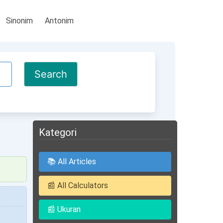
Sinonim
Antonim
Kategori
📚 All Articles
📰 All Calculators
📰 Ukuran