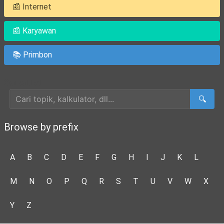
📰 Internet
📰 Karyawan
📚 Primbon
Cari Artikel
🔍
Browse by prefix
A
B
C
D
E
F
G
H
I
J
K
L
M
N
O
P
Q
R
S
T
U
V
W
X
Y
Z